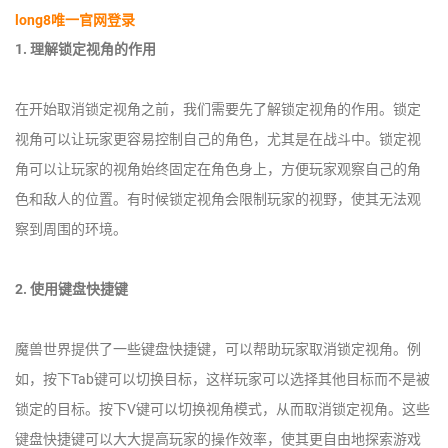
long8唯一官网登录
1. 理解锁定视角的作用
在开始取消锁定视角之前，我们需要先了解锁定视角的作用。锁定
视角可以让玩家更容易控制自己的角色，尤其是在战斗中。锁定视
角可以让玩家的视角始终固定在角色身上，方便玩家观察自己的角
色和敌人的位置。有时候锁定视角会限制玩家的视野，使其无法观
察到周围的环境。
2. 使用键盘快捷键
魔兽世界提供了一些键盘快捷键，可以帮助玩家取消锁定视角。例
如，按下Tab键可以切换目标，这样玩家可以选择其他目标而不是被
锁定的目标。按下V键可以切换视角模式，从而取消锁定视角。这些
键盘快捷键可以大大提高玩家的操作效率，使其更自由地探索游戏