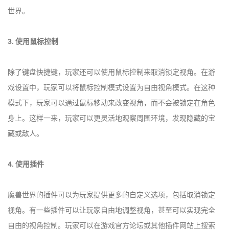
世界。
3. 使用鼠标控制
除了键盘快捷键，玩家还可以使用鼠标控制来取消锁定视角。在游
戏设置中，玩家可以将鼠标控制模式设置为自由视角模式。在这种
模式下，玩家可以通过鼠标移动来改变视角，而不会被锁定在角色
身上。这样一来，玩家可以更灵活地观察周围环境，发现隐藏的宝
藏或敌人。
4. 使用插件
魔兽世界的插件可以为玩家提供更多的自定义选项，包括取消锁定
视角。有一些插件可以让玩家自由地调整视角，甚至可以实现完全
自由的视角控制。玩家可以在游戏官方论坛或其他插件网站上搜索