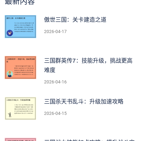
最新内容
傲世三国：关卡建造之道
2026-04-17
三国群英传7：技能升级，挑战更高
难度
2026-04-16
三国杀天书乱斗：升级加速攻略
2026-04-15