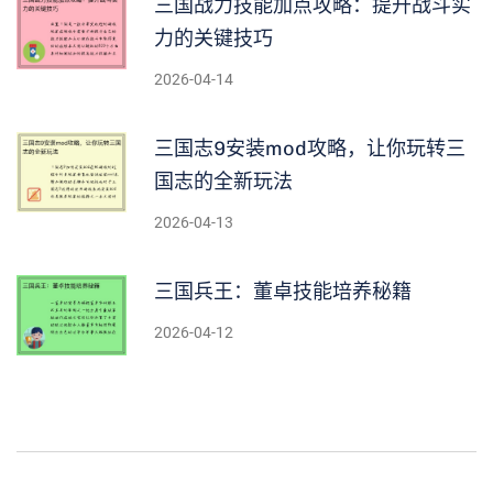
三国战力技能加点攻略：提升战斗实
力的关键技巧
2026-04-14
三国志9安装mod攻略，让你玩转三
国志的全新玩法
2026-04-13
三国兵王：董卓技能培养秘籍
2026-04-12