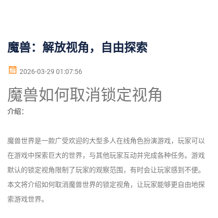
魔兽：解放视角，自由探索
2026-03-29 01:07:56
魔兽如何取消锁定视角
介绍：
魔兽世界是一款广受欢迎的大型多人在线角色扮演游戏，玩家可以
在游戏中探索巨大的世界，与其他玩家互动并完成各种任务。游戏
默认的锁定视角限制了玩家的观察范围，有时会让玩家感到不便。
本文将介绍如何取消魔兽世界的锁定视角，让玩家能够更自由地探
索游戏世界。