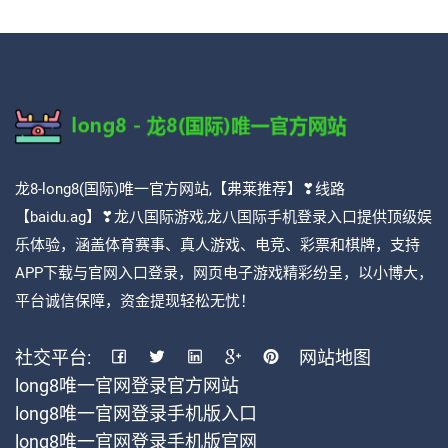
龙8-long8(国际)唯一官方网站,【弗莱推荐】❣线路
【baidu.ag】❣龙八国际游戏,龙八国际手机登录入口提供顶级娱
乐体验，涵盖体育赛事、真人游戏、电竞、彩票和棋牌，支持
APP下载与官网入口登录，网页电子游戏精彩纷呈，以小博大，
平台诚信保障，资金提现轻松无忧！
社交平台:
网站地图
long8唯一官网登录官方网站
long8唯一官网登录手机版入口
long8唯一官网登录手机版官网