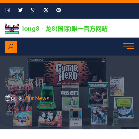
游戏资讯
首页
Our News