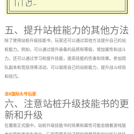
五、提升站桩能力的其他方法
除了使用站桩升级技能书，玩家还可以通过其他方法提升自己的站
桩能力。例如，可以通过提升装备的品质和等级，增加属性和战斗
力。还可以通过学习和提升技能，提高技能的伤害和效果。参加团
队副本和竞技场等活动，可以锻炼自己的站桩能力，提升战斗经验
和技巧。
龙8国际头号玩家
六、注意站桩升级技能书的更
新和升级
在魔兽正式服中，站桩升级技能书的效果和属性可能会随着游戏版