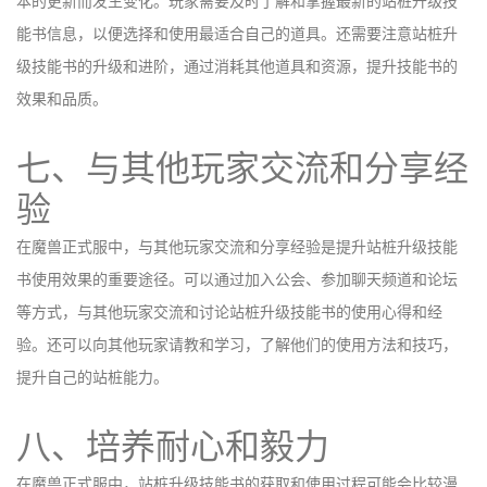
本的更新而发生变化。玩家需要及时了解和掌握最新的站桩升级技
能书信息，以便选择和使用最适合自己的道具。还需要注意站桩升
级技能书的升级和进阶，通过消耗其他道具和资源，提升技能书的
效果和品质。
七、与其他玩家交流和分享经
验
在魔兽正式服中，与其他玩家交流和分享经验是提升站桩升级技能
书使用效果的重要途径。可以通过加入公会、参加聊天频道和论坛
等方式，与其他玩家交流和讨论站桩升级技能书的使用心得和经
验。还可以向其他玩家请教和学习，了解他们的使用方法和技巧，
提升自己的站桩能力。
八、培养耐心和毅力
在魔兽正式服中，站桩升级技能书的获取和使用过程可能会比较漫