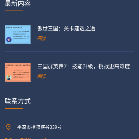
最新内容
傲世三国：关卡建造之道
阅读
三国群英传7：技能升级，挑战更高难度
阅读
联系方式
平凉市拾叙峡谷339号