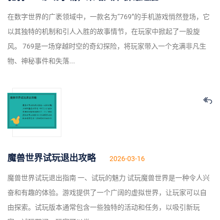
在数字世界的广袤领域中，一款名为“769”的手机游戏悄然登场，它
以其独特的机制和引人入胜的故事情节，在玩家中掀起了一股旋
风。 769是一场穿越时空的奇幻探险，将玩家带入一个充满非凡生
物、神秘事件和失落...
魔兽世界试玩退出攻略
2026-03-16
魔兽世界试玩退出指南 一、试玩的魅力 试玩魔兽世界是一种令人兴
奋和有趣的体验。游戏提供了一个广阔的虚拟世界，让玩家可以自
由探索。试玩版本通常包含一些独特的活动和任务，以吸引新玩