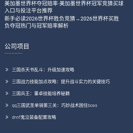
美加墨世界杯夺冠赔率·美加墨世界杯冠军竞猜买球
入口与投注平台推荐
新手必读2026世界杯胜负竞猜→2026世界杯买胜
负夺冠热门与冠军赔率解析
公司项目
三国杀天书乱斗：升级加速攻略
三国战力技能加点攻略：提升战斗实力的关键技巧
三国兵王：董卓技能培养秘籍
qq三国武圣单骑第三关：巧妙战术困住boss
dnnf鬼泣装备配置攻略